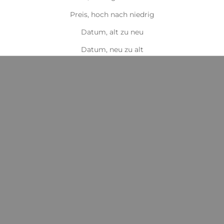
Preis, hoch nach niedrig
Datum, alt zu neu
Datum, neu zu alt
In den Warenkorb
In den Warenkorb
Boehringer Ingelheim
Boehringer Ingelheim
Equitop Gonex
Equitop Myoplast
Angebot
Angebot
€79,89
€79,90