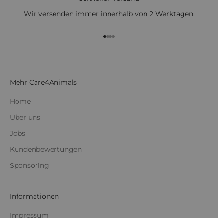
Wir versenden immer innerhalb von 2 Werktagen.
Gehe zu Element 1
Gehe zu Element 2
Gehe zu Element 3
Gehe zu Element 4
Mehr Care4Animals
Home
Über uns
Jobs
Kundenbewertungen
Sponsoring
Informationen
Impressum