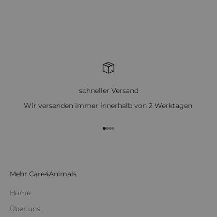
Angebot
€89,00
navy
schneller Versand
Wir versenden immer innerhalb von 2 Werktagen.
Gehe zu Element 1
Gehe zu Element 2
Gehe zu Element 3
Gehe zu Element 4
Mehr Care4Animals
Home
Über uns