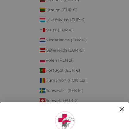
Litauen (EUR €)
Luxemburg (EUR €)
Malta (EUR €)
Niederlande (EUR €)
Österreich (EUR €)
Polen (PLN zł)
Portugal (EUR €)
Rumänien (RON Lei)
Schweden (SEK kr)
Schweiz (EUR €)
Slowakei (EUR €)
Slowenien (EUR €)