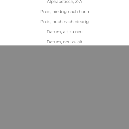
Alphabetisch, Z-A
Preis, niedrig nach hoch
Preis, hoch nach niedrig
Datum, alt zu neu
Datum, neu zu alt
Optionen auswählen
Optionen auswählen
Kentucky Magnetic Rug
Kentucky Towel Rug
Recuptex
Angebot
€169,99