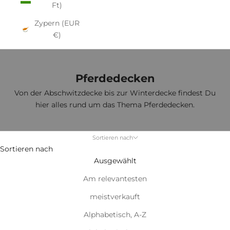
Ft)
Zypern (EUR
€)
Pferdedecken
Von der Abschwitzdecke bis zur Winterdecke findest Du
hier alles rund um das Thema Pferdedecken.
Sortieren nach
Sortieren nach
Ausgewählt
Am relevantesten
meistverkauft
Alphabetisch, A-Z