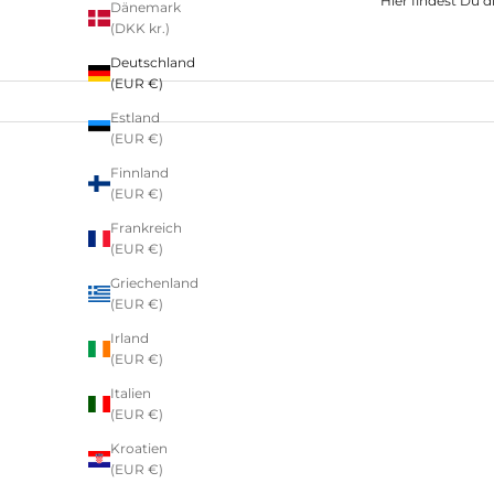
Hier findest Du d
Dänemark
(DKK kr.)
Deutschland
(EUR €)
Estland
(EUR €)
Finnland
SPARE €9,99
SPARE €9
(EUR €)
Frankreich
(EUR €)
Griechenland
(EUR €)
Irland
(EUR €)
Italien
(EUR €)
Kroatien
(EUR €)