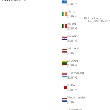
rts und Athleisure
(EUR €)
Irland
(EUR €)
19 Produkte
Sortieren nach
Italien
(EUR €)
Kroatien
(EUR €)
SPARE €16,99
Lettland
(EUR €)
Litauen
(EUR €)
Luxemburg
(EUR €)
Malta
(EUR €)
Niederlande
(EUR €)
Österreich