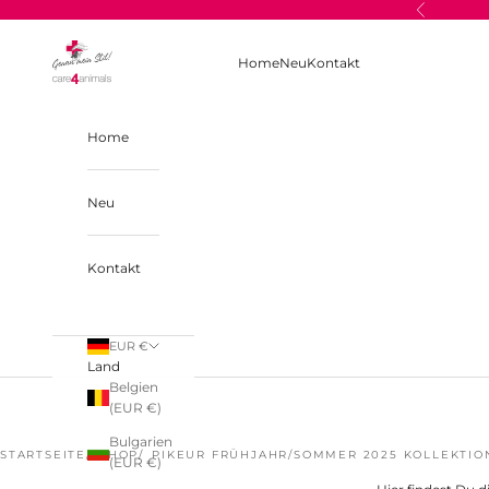
Zum Inhalt springen
Zurück
care4animals
Home
Neu
Kontakt
Home
Neu
Kontakt
EUR €
Land
Belgien
(EUR €)
Bulgarien
STARTSEITE
SHOP
PIKEUR FRÜHJAHR/SOMMER 2025 KOLLEKTIO
(EUR €)