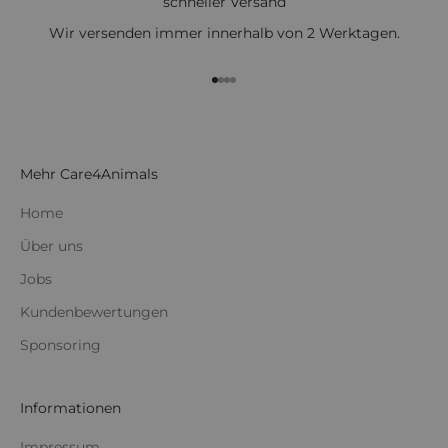
schneller Versand
Wir versenden immer innerhalb von 2 Werktagen.
Gehe zu Element 1
Gehe zu Element 2
Gehe zu Element 3
Gehe zu Element 4
Mehr Care4Animals
Home
Über uns
Jobs
Kundenbewertungen
Sponsoring
Informationen
Impressum