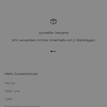
schneller Versand
Wir versenden immer innerhalb von 2 Werktagen.
Gehe zu Element 1
Gehe zu Element 2
Gehe zu Element 3
Gehe zu Element 4
Mehr Care4Animals
Home
Über uns
Jobs
Kundenbewertungen