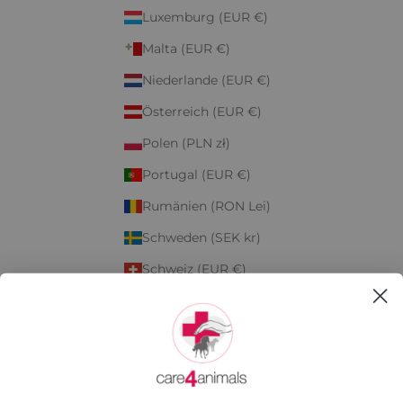
Luxemburg (EUR €)
Malta (EUR €)
Niederlande (EUR €)
Österreich (EUR €)
Polen (PLN zł)
Portugal (EUR €)
Rumänien (RON Lei)
Schweden (SEK kr)
Schweiz (EUR €)
Slowakei (EUR €)
Slowenien (EUR €)
Spanien (EUR €)
Tschechien (CZK Kč)