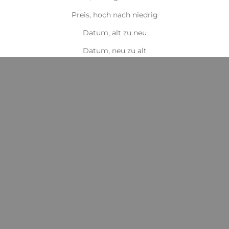
Preis, hoch nach niedrig
Datum, alt zu neu
Datum, neu zu alt
Optionen auswählen
Optionen auswählen
Horka Haar Rolle Donut
Horka Haarnetz Pearl
Deluxe
Angebot
€6,49
Angebot
€6,95
schwarz