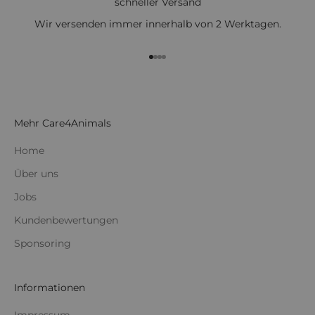
schneller Versand
Wir versenden immer innerhalb von 2 Werktagen.
Gehe zu Element 1
Gehe zu Element 2
Gehe zu Element 3
Gehe zu Element 4
Mehr Care4Animals
Home
Über uns
Jobs
Kundenbewertungen
Sponsoring
Informationen