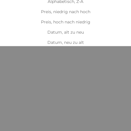
Alphabetisch, Z-A
Preis, niedrig nach hoch
Preis, hoch nach niedrig
Datum, alt zu neu
Datum, neu zu alt
Optionen auswählen
Optionen auswählen
Kentucky Stalldecke
Kentucky Stalldecke Classic
Angebot
Angebot
ab €174,99
ab €134,99