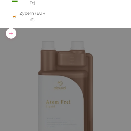
Ft)
Zypern (EUR
€)
Bild vergrößern