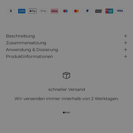
Beschreibung
Zusammensetzung
Anwendung & Dosierung
Produktinformationen
schneller Versand
Wir versenden immer innerhalb von 2 Werktagen.
Gehe zu Element 1
Gehe zu Element 2
Gehe zu Element 3
Gehe zu Element 4