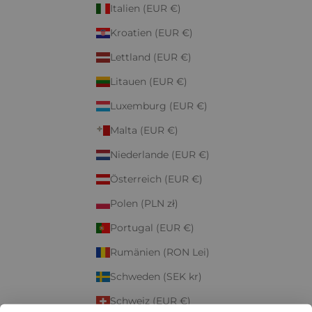
Italien (EUR €)
Kroatien (EUR €)
Lettland (EUR €)
Litauen (EUR €)
Luxemburg (EUR €)
Malta (EUR €)
Niederlande (EUR €)
Österreich (EUR €)
Polen (PLN zł)
Portugal (EUR €)
Rumänien (RON Lei)
Schweden (SEK kr)
Schweiz (EUR €)