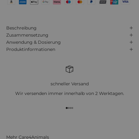
Beschreibung
Zusammensetzung
Anwendung & Dosierung
Produktinformationen
schneller Versand
Wir versenden immer innerhalb von 2 Werktagen.
Gehe zu Element 1
Gehe zu Element 2
Gehe zu Element 3
Gehe zu Element 4
Mehr Care4Animals