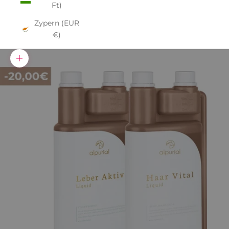
Ft)
Zypern (EUR
€)
Bild vergrößern