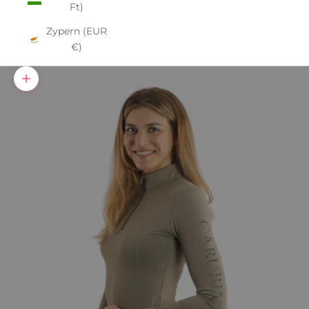
Ft)
Zypern (EUR
€)
Bild vergrößern