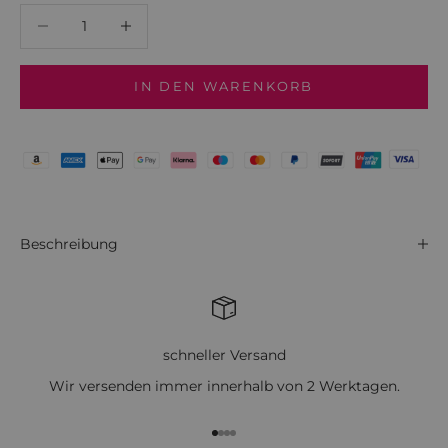
Anzahl verringern
Anzahl verringern
IN DEN WARENKORB
Beschreibung
schneller Versand
Wir versenden immer innerhalb von 2 Werktagen.
Gehe zu Element 1
Gehe zu Element 2
Gehe zu Element 3
Gehe zu Element 4