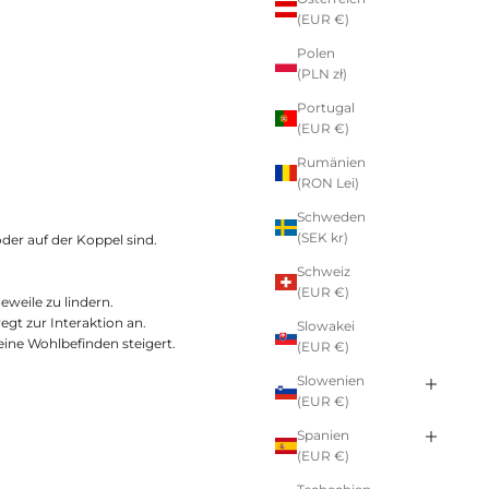
(EUR €)
Polen
(PLN zł)
Portugal
(EUR €)
Rumänien
(RON Lei)
Schweden
(SEK kr)
oder auf der Koppel sind.
Schweiz
(EUR €)
geweile zu lindern.
gt zur Interaktion an.
Slowakei
eine Wohlbefinden steigert.
(EUR €)
Slowenien
(EUR €)
Spanien
(EUR €)