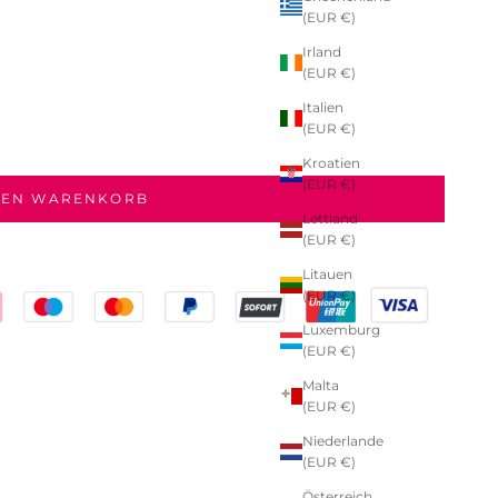
(EUR €)
Irland
(EUR €)
Italien
(EUR €)
Kroatien
(EUR €)
DEN WARENKORB
Lettland
(EUR €)
Litauen
(EUR €)
Luxemburg
(EUR €)
Malta
(EUR €)
Niederlande
(EUR €)
Österreich