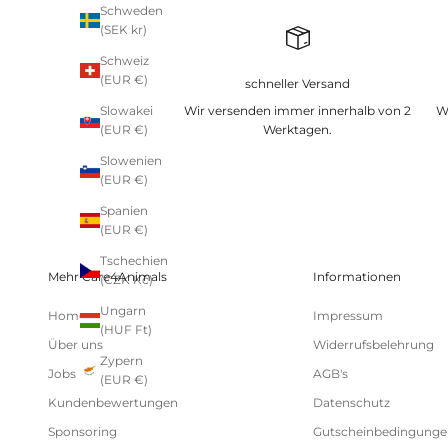
Schweden
(SEK kr)
Schweiz
(EUR €)
schneller Versand
Wir versenden immer innerhalb von 2
W
Slowakei
Werktagen.
(EUR €)
Slowenien
(EUR €)
Spanien
(EUR €)
Tschechien
Mehr Care4Animals
Informationen
(CZK Kč)
Ungarn
Home
Impressum
(HUF Ft)
Über uns
Widerrufsbelehrung
Zypern
Jobs
AGB's
(EUR €)
Kundenbewertungen
Datenschutz
Sponsoring
Gutscheinbedingunge