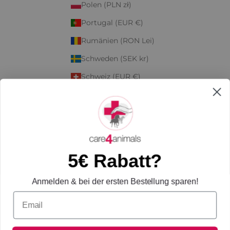
Polen (PLN zł)
Portugal (EUR €)
Rumänien (RON Lei)
Schweden (SEK kr)
Schweiz (EUR €)
Slowakei (EUR €)
Slowenien (EUR €)
Spanien (EUR €)
Tschechien (CZK Kč)
5€ Rabatt?
Ungarn (HUF Ft)
Anmelden & bei der ersten Bestellung sparen!
Zypern (EUR €)
© 2026 - care4animals Powered by Shopify