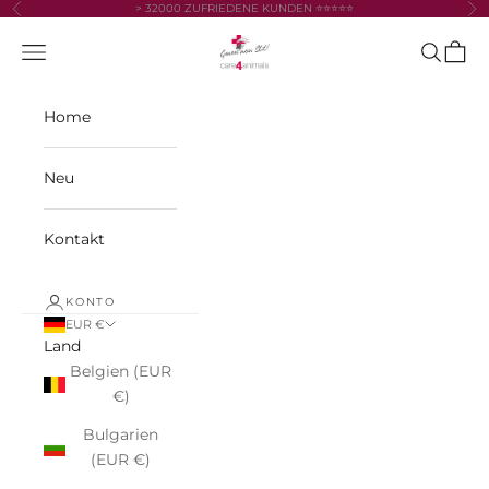
Zum Inhalt springen
> 32000 ZUFRIEDENE KUNDEN ⭐⭐⭐⭐⭐
Zurück
Vor
care4animals
Navigationsmenü öffnen
Suche öf
Waren
Home
Neu
Kontakt
KONTO
EUR €
Land
Belgien (EUR
€)
Bulgarien
(EUR €)