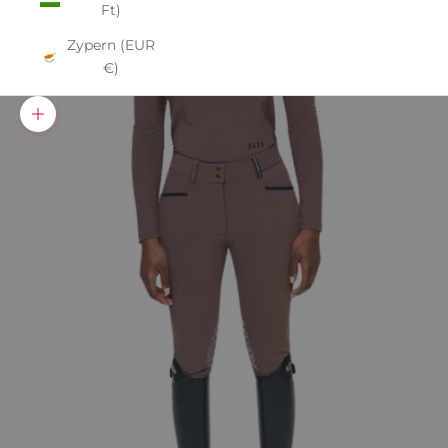
Ft)
Zypern (EUR
€)
Bild vergrößern