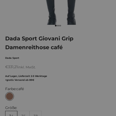
Gehe zu Element 1
Gehe zu Element 2
Gehe zu Element 3
Gehe zu Element 4
Dada Sport Giovani Grip
Damenreithose café
Dada Sport
Angebot
€331,21
inkl. MwSt.
Auf Lager, Lieferzeit 2-5 Werktage
+gratis Versand ab 89€
Farbe:
café
café
Größe: