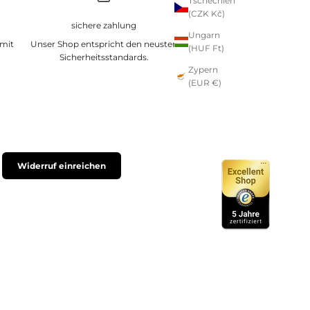
Tschechien
(CZK Kč)
sichere zahlung
Ungarn
 mit
Unser Shop entspricht den neusten
(HUF Ft)
Sicherheitsstandards.
Zypern
(EUR €)
Widerruf einreichen