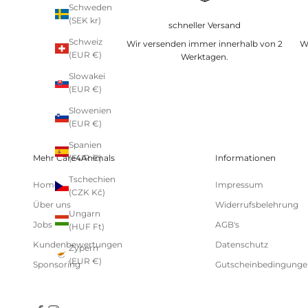
Schweden
(SEK kr)
schneller Versand
Schweiz
Wir versenden immer innerhalb von 2
W
(EUR €)
Werktagen.
Slowakei
(EUR €)
Slowenien
(EUR €)
Spanien
Mehr Care4Animals
Informationen
(EUR €)
Tschechien
Home
Impressum
(CZK Kč)
Über uns
Widerrufsbelehrung
Ungarn
Jobs
AGB's
(HUF Ft)
Kundenbewertungen
Datenschutz
Zypern
(EUR €)
Sponsoring
Gutscheinbedingunge