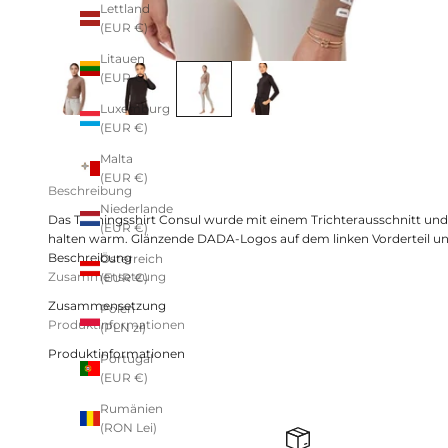
Lettland
(EUR €)
Litauen
(EUR €)
Luxemburg
(EUR €)
Malta
(EUR €)
Beschreibung
Niederlande
Das Trainingsshirt Consul wurde mit einem Trichterausschnitt 
(EUR €)
halten warm. Glänzende DADA-Logos auf dem linken Vorderteil un
Beschreibung
Österreich
Zusammensetzung
(EUR €)
Zusammensetzung
Polen
Produktinformationen
(PLN zł)
Produktinformationen
Portugal
(EUR €)
Rumänien
(RON Lei)