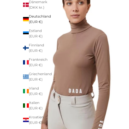
Dänemark
(DKK kr.)
Deutschland
(EUR €)
Estland
(EUR €)
Finnland
(EUR €)
Frankreich
(EUR €)
Griechenland
(EUR €)
Irland
(EUR €)
Italien
(EUR €)
Kroatien
(EUR €)