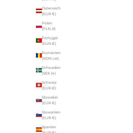
Österreich
(EUR €)
Polen
(PLN zł)
Portugal
(EUR €)
Rumänien
(RON Lei)
Schweden
(SEK kr)
Schweiz
(EUR €)
Slowakei
(EUR €)
Slowenien
(EUR €)
Spanien
(EUR €)