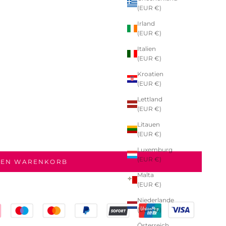
(EUR €)
Irland
(EUR €)
Italien
(EUR €)
Kroatien
(EUR €)
Lettland
(EUR €)
Litauen
(EUR €)
Luxemburg
(EUR €)
DEN WARENKORB
Malta
(EUR €)
Niederlande
(EUR €)
Österreich