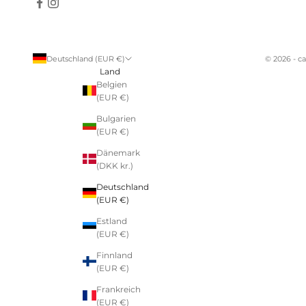
Deutschland (EUR €)
© 2026 - c
Land
Belgien
(EUR €)
Bulgarien
(EUR €)
Dänemark
(DKK kr.)
Deutschland
(EUR €)
Estland
(EUR €)
Finnland
(EUR €)
Frankreich
(EUR €)