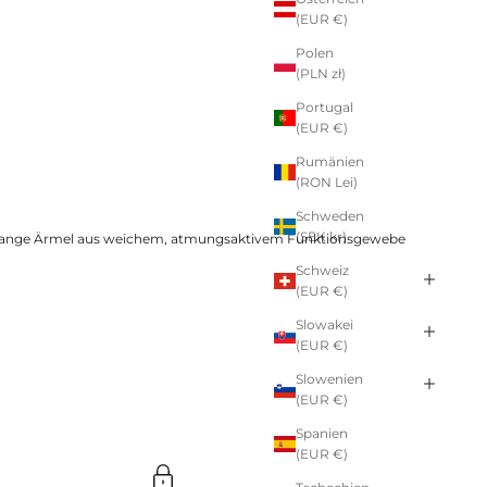
(EUR €)
Polen
(PLN zł)
Portugal
(EUR €)
Rumänien
(RON Lei)
Schweden
(SEK kr)
n. Lange Ärmel aus weichem, atmungsaktivem Funktionsgewebe
Schweiz
(EUR €)
Slowakei
(EUR €)
Slowenien
(EUR €)
Spanien
(EUR €)