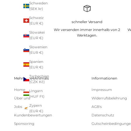
Schweden
(SEK kr)
Schweiz
schneller Versand
(EUR €)
Wir versenden immer innerhalb von 2
W
Slowakei
Werktagen.
(EUR €)
Slowenien
(EUR €)
Spanien
(EUR €)
Tschechien
Mehr Care4Animals
Informationen
(CZK Kč)
Home
Impressum
Ungarn
(HUF Ft)
Über uns
Widerrufsbelehrung
Zypern
Jobs
AGB's
(EUR €)
Kundenbewertungen
Datenschutz
Sponsoring
Gutscheinbedingunge