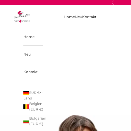
Zum Inhalt springen
Zurück
care4animals
Home
Neu
Kontakt
Home
Neu
Kontakt
EUR €
Land
Belgien
(EUR €)
Bulgarien
(EUR €)