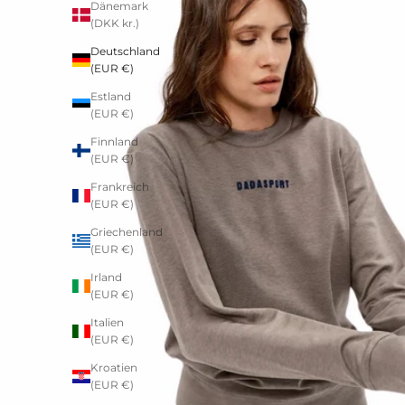
Dänemark
(DKK kr.)
Deutschland
(EUR €)
Estland
(EUR €)
Finnland
(EUR €)
Frankreich
(EUR €)
Griechenland
(EUR €)
Irland
(EUR €)
Italien
(EUR €)
Kroatien
(EUR €)