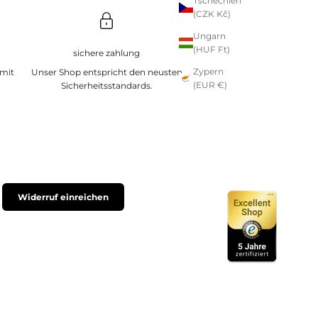
Tschechien
(CZK Kč)
Ungarn
(HUF Ft)
sichere zahlung
Zypern
 mit
Unser Shop entspricht den neusten
(EUR €)
Sicherheitsstandards.
Widerruf einreichen