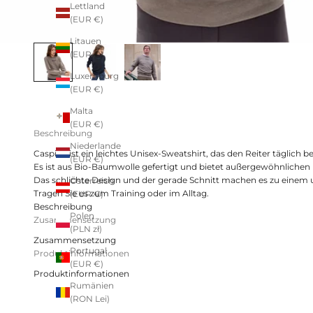
Lettland
(EUR €)
Litauen
(EUR €)
Luxemburg
(EUR €)
Malta
(EUR €)
Beschreibung
Niederlande
Caspian ist ein leichtes Unisex-Sweatshirt, das den Reiter täglich b
(EUR €)
Es ist aus Bio-Baumwolle gefertigt und bietet außergewöhnliche
Das schlichte Design und der gerade Schnitt machen es zu einem unv
Österreich
Tragen Sie es zum Training oder im Alltag.
(EUR €)
Beschreibung
Polen
Zusammensetzung
(PLN zł)
Zusammensetzung
Portugal
Produktinformationen
(EUR €)
Produktinformationen
Rumänien
(RON Lei)