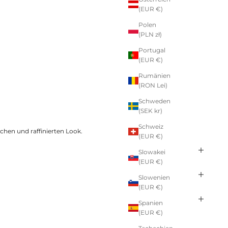
(EUR €)
Polen
(PLN zł)
Portugal
(EUR €)
Rumänien
(RON Lei)
Schweden
(SEK kr)
Schweiz
chen und raffinierten Look.
(EUR €)
Slowakei
(EUR €)
Slowenien
(EUR €)
Spanien
(EUR €)