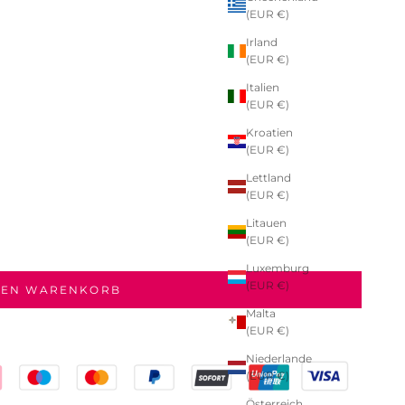
(EUR €)
Irland
(EUR €)
Italien
(EUR €)
Kroatien
(EUR €)
Lettland
(EUR €)
Litauen
(EUR €)
Luxemburg
(EUR €)
DEN WARENKORB
Malta
(EUR €)
Niederlande
(EUR €)
Österreich