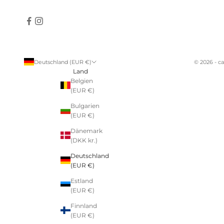
Deutschland (EUR €)
© 2026 - c
Land
Belgien
(EUR €)
Bulgarien
(EUR €)
Dänemark
(DKK kr.)
Deutschland
(EUR €)
Estland
(EUR €)
Finnland
(EUR €)