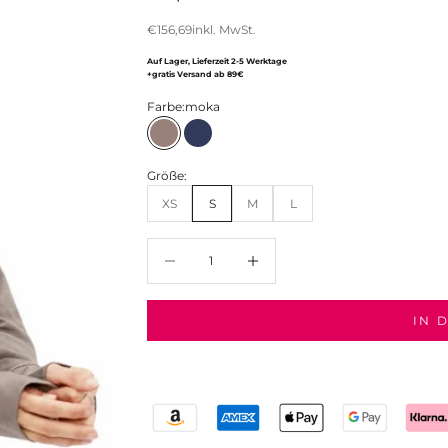
Angebot
€156,69
inkl. MwSt.
Auf Lager, Lieferzeit 2-5 Werktage
+gratis Versand ab 89€
Farbe:
moka
moka
navy
Größe:
XS
S
M
L
Anzahl verringern
Anzahl verringern
IN 