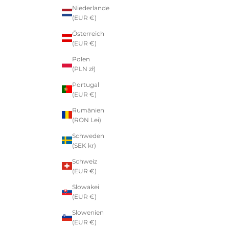
Niederlande
(EUR €)
Österreich
(EUR €)
Polen
(PLN zł)
Portugal
(EUR €)
Rumänien
(RON Lei)
Schweden
(SEK kr)
Schweiz
(EUR €)
Slowakei
(EUR €)
Slowenien
(EUR €)