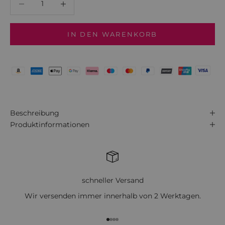
IN DEN WARENKORB
Beschreibung
Produktinformationen
schneller Versand
Wir versenden immer innerhalb von 2 Werktagen.
Gehe zu Element 1
Gehe zu Element 2
Gehe zu Element 3
Gehe zu Element 4