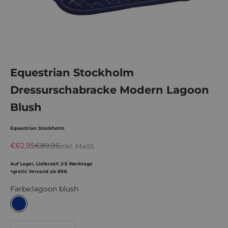
Equestrian Stockholm
Dressurschabracke Modern Lagoon
Blush
Equestrian Stockholm
Angebot
Regulärer Preis
€62,95
€89,95
inkl. MwSt.
Auf Lager, Lieferzeit 2-5 Werktage
+gratis Versand ab 89€
Farbe:
lagoon blush
lagoon blush
Anzahl verringern
Anzahl verringern