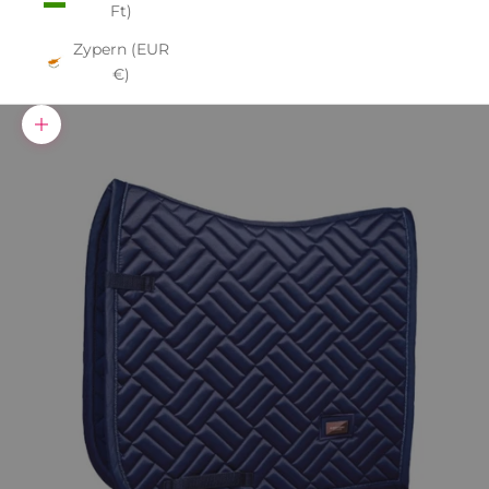
Ft)
Zypern (EUR
€)
Bild vergrößern