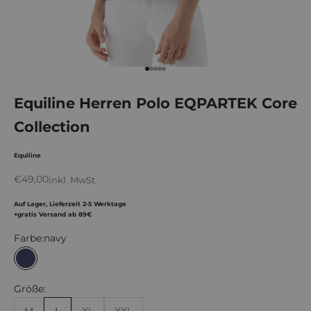
Gehe zu Element 1
Gehe zu Element 2
Gehe zu Element 3
Gehe zu Element 4
Gehe zu Element 5
Equiline Herren Polo EQPARTEK Core
Collection
Equiline
Angebot
€49,00
inkl. MwSt.
Auf Lager, Lieferzeit 2-5 Werktage
+gratis Versand ab 89€
Farbe:
navy
navy
Größe: