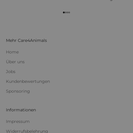
Gehe zu Element 1
Gehe zu Element 2
Gehe zu Element 3
Gehe zu Element 4
Mehr Care4Animals
Home
Über uns
Jobs
Kundenbewertungen
Sponsoring
Informationen
Impressum
Widerrufsbelehrung