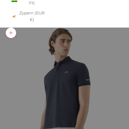
Ft)
Zypern (EUR
€)
Bild vergrößern