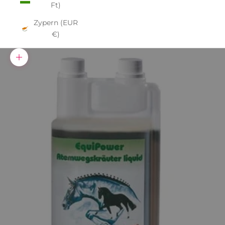
Ft)
Zypern (EUR
€)
Bild vergrößern