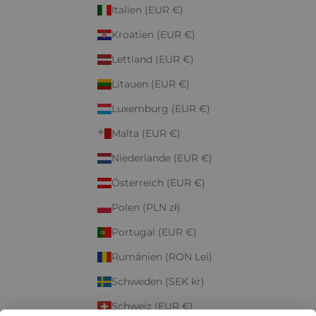
Italien (EUR €)
Kroatien (EUR €)
Lettland (EUR €)
Litauen (EUR €)
Luxemburg (EUR €)
Malta (EUR €)
Niederlande (EUR €)
Österreich (EUR €)
Polen (PLN zł)
Portugal (EUR €)
Rumänien (RON Lei)
Schweden (SEK kr)
Schweiz (EUR €)