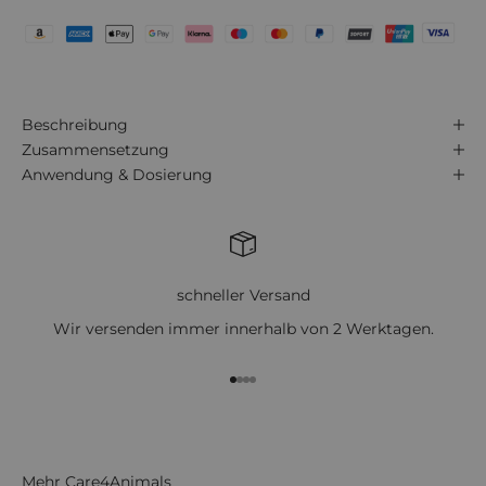
Beschreibung
Zusammensetzung
Anwendung & Dosierung
schneller Versand
Wir versenden immer innerhalb von 2 Werktagen.
Gehe zu Element 1
Gehe zu Element 2
Gehe zu Element 3
Gehe zu Element 4
Mehr Care4Animals