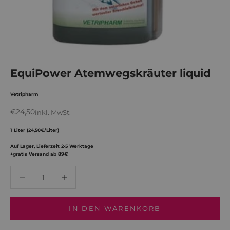
EquiPower Atemwegskräuter liquid
Vetripharm
Angebot
€24,50
inkl. MwSt.
1 Liter (24,50€/Liter)
Auf Lager, Lieferzeit 2-5 Werktage
+gratis Versand ab 89€
Anzahl verringern
Anzahl verringern
IN DEN WARENKORB