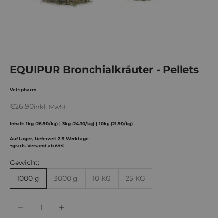
EQUIPUR Bronchialkräuter - Pellets
Vetripharm
Angebot
€26,90
inkl. MwSt.
Inhalt: 1kg (26.90/kg) | 3kg (24.30/kg) | 10kg (21.90/kg)
Auf Lager, Lieferzeit 2-5 Werktage
+gratis Versand ab 89€
Gewicht:
1000 g
3000 g
10 KG
25 KG
Anzahl verringern
Anzahl verringern