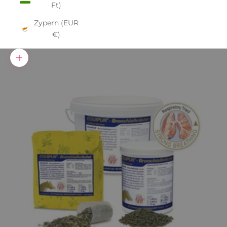
Ft)
Zypern (EUR
€)
Bild vergrößern