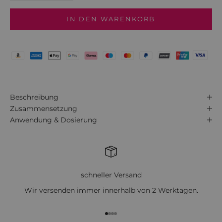
IN DEN WARENKORB
Beschreibung
Zusammensetzung
Anwendung & Dosierung
schneller Versand
Wir versenden immer innerhalb von 2 Werktagen.
Gehe zu Element 1
Gehe zu Element 2
Gehe zu Element 3
Gehe zu Element 4