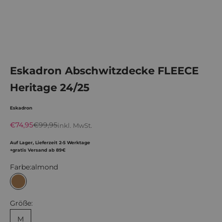
Eskadron Abschwitzdecke FLEECE
Heritage 24/25
Eskadron
Angebot
Regulärer Preis
€74,95
€99,95
inkl. MwSt.
Auf Lager, Lieferzeit 2-5 Werktage
+gratis Versand ab 89€
Farbe:
almond
almond
Größe:
M