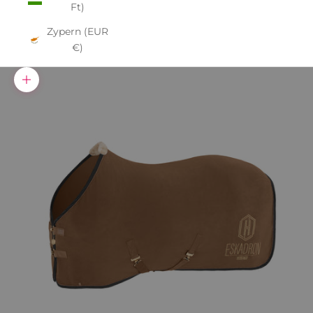
Ft)
Zypern (EUR
€)
Bild vergrößern