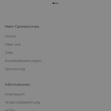
Gehe zu Element 1
Gehe zu Element 2
Gehe zu Element 3
Gehe zu Element 4
Mehr Care4Animals
Home
Über uns
Jobs
Kundenbewertungen
Sponsoring
Informationen
Impressum
Widerrufsbelehrung
AGB's