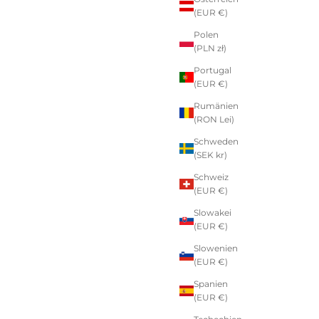
(EUR €)
Polen
(PLN zł)
Portugal
(EUR €)
Rumänien
(RON Lei)
Schweden
(SEK kr)
Schweiz
(EUR €)
Slowakei
(EUR €)
Slowenien
(EUR €)
Spanien
(EUR €)