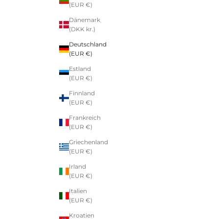
(EUR €)
Dänemark
(DKK kr.)
Deutschland
(EUR €)
Estland
(EUR €)
Finnland
(EUR €)
Frankreich
(EUR €)
Griechenland
(EUR €)
Irland
(EUR €)
Italien
(EUR €)
Kroatien