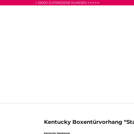
> 32000 ZUFRIEDENE KUNDEN ⭐⭐⭐⭐⭐
Kentucky Boxentürvorhang “St
Kentucky Horsewear