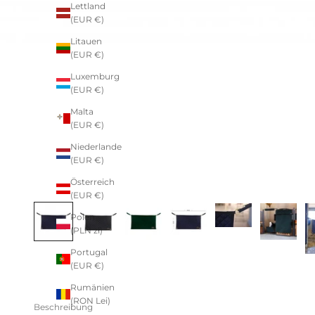
Lettland
(EUR €)
Litauen
(EUR €)
Luxemburg
(EUR €)
Malta
(EUR €)
Niederlande
(EUR €)
Österreich
(EUR €)
Polen
(PLN zł)
Portugal
(EUR €)
Rumänien
(RON Lei)
Beschreibung