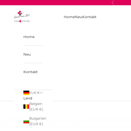
Zum Inhalt springen
Zurück
care4animals
Home
Neu
Kontakt
Home
Neu
Kontakt
EUR €
Land
Belgien
(EUR €)
Bulgarien
(EUR €)