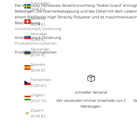
Schweden
Der Kentucky Horsewear Boxentürvorhang “Stable Guard” ermögli
(SEK kr)
Befestigen. Die Diamantesteppung und das Detail mit dem Lederi
einem 600Denier High Tenacity Polyester und ist maschinenwaschba
Schweiz
Beschreibung
(EUR €)
Anwendung & Dosierung
Slowakei
Anwendung & Dosierung
(EUR €)
Produktinformationen
Slowenien
Produktinformationen
(EUR €)
Spanien
(EUR €)
Tschechien
(CZK Kč)
schneller Versand
Ungarn
Wir versenden immer innerhalb von 2
W
(HUF Ft)
Werktagen.
Zypern
(EUR €)