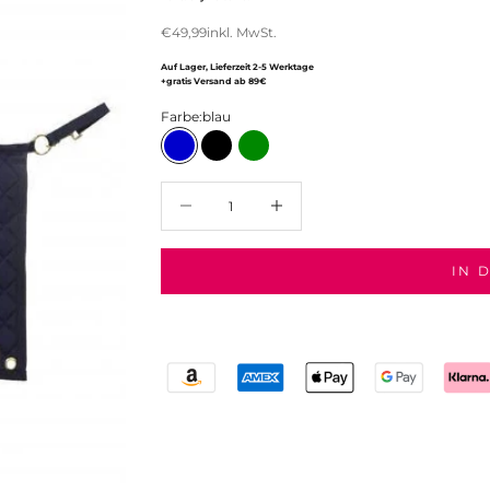
Angebot
€49,99
inkl. MwSt.
Auf Lager, Lieferzeit 2-5 Werktage
+gratis Versand ab 89€
Farbe:
blau
blau
schwarz
dunkelgrün
Anzahl verringern
Anzahl verringern
IN 