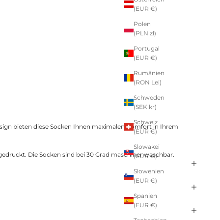
(EUR €)
Polen
(PLN zł)
Portugal
(EUR €)
Rumänien
(RON Lei)
Schweden
(SEK kr)
Schweiz
esign bieten diese Socken Ihnen maximalen Komfort in Ihrem
(EUR €)
Slowakei
en gedruckt. Die Socken sind bei 30 Grad maschinenwaschbar.
(EUR €)
Slowenien
(EUR €)
Spanien
(EUR €)