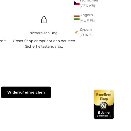
Tschechien
(CZK Kč)
Ungarn
(HUF Ft)
Zypern
sichere zahlung
(EUR €)
 mit
Unser Shop entspricht den neusten
Sicherheitsstandards.
Widerruf einreichen