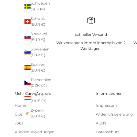
Schweden
(SEK kr)
Schweiz
(EUR €)
Slowakei
schneller Versand
(EUR €)
Wir versenden immer innerhalb von 2
W
Werktagen.
Slowenien
(EUR €)
Spanien
(EUR €)
Tschechien
(CZK Kč)
Mehr Care4Animals
Informationen
Ungarn
(HUF Ft)
Home
Impressum
Zypern
Über uns
Widerrufsbelehrung
(EUR €)
Jobs
AGB's
Kundenbewertungen
Datenschutz