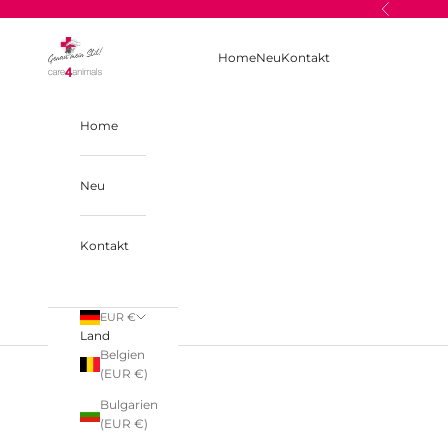
Zum Inhalt springen
Zurück
care4animals
Home
Neu
Kontakt
Home
Neu
Kontakt
EUR €
Land
Belgien
(EUR €)
Bulgarien
(EUR €)