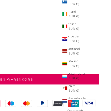
(EUR €)
Irland
(EUR €)
Italien
(EUR €)
Kroatien
(EUR €)
Lettland
(EUR €)
Litauen
(EUR €)
Luxemburg
(EUR €)
DEN WARENKORB
Malta
(EUR €)
Niederlande
(EUR €)
Österreich