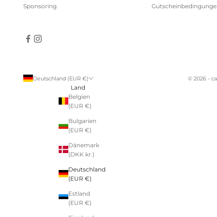
Sponsoring
Gutscheinbedingunge
Deutschland (EUR €)
© 2026 - c
Land
Belgien
(EUR €)
Bulgarien
(EUR €)
Dänemark
(DKK kr.)
Deutschland
(EUR €)
Estland
(EUR €)