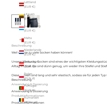
Lettland
(EUR €)
Litauen
(EUR €)
Luxemburg
(EUR €)
Malta
(EUR €)
Beschreibung
Niederlande
Weil wir nie zu viele Socken haben können!
(EUR €)
Unsere Kentucky-Socken sind eines der wichtigsten Kleidungsstüc
Österreich
Alltag im Stall. Sie sind dünn genug, um weder Ihre Stiefel und St
(EUR €)
Polen
Diese Socken sind lang und sehr elastisch, sodass sie für jeden T
(PLN zł)
Beschreibung
Anwendung & Dosierung
Portugal
(EUR €)
Anwendung & Dosierung
Produktinformationen
Rumänien
(RON Lei)
Produktinformationen