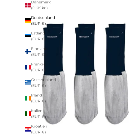
Dänemark
(DKK kr.)
Deutschland
(EUR €)
Estland
(EUR €)
Finnland
(EUR €)
Frankreich
(EUR €)
Griechenland
(EUR €)
Irland
(EUR €)
Italien
(EUR €)
Kroatien
(EUR €)