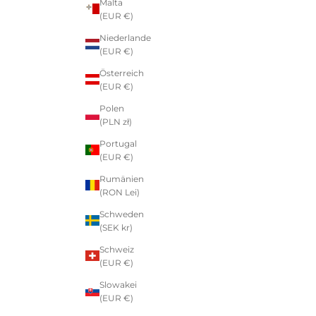
Malta
(EUR €)
Niederlande
(EUR €)
Österreich
(EUR €)
Polen
(PLN zł)
Portugal
(EUR €)
Rumänien
(RON Lei)
Schweden
(SEK kr)
Schweiz
(EUR €)
Slowakei
(EUR €)