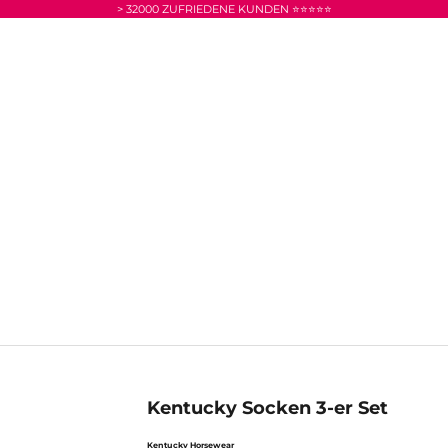
> 32000 ZUFRIEDENE KUNDEN ⭐⭐⭐⭐⭐
Kentucky Socken 3-er Set
Kentucky Horsewear