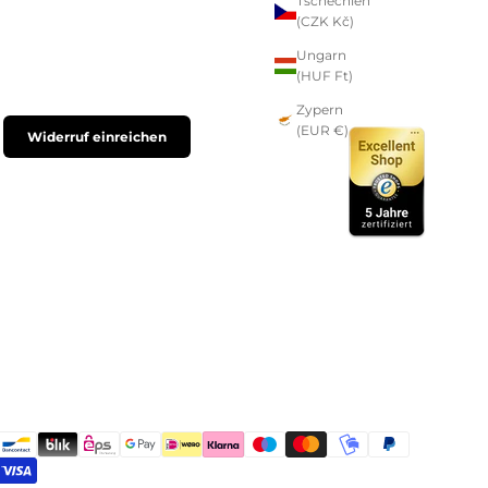
Tschechien
(CZK Kč)
Ungarn
(HUF Ft)
Zypern
(EUR €)
Widerruf einreichen