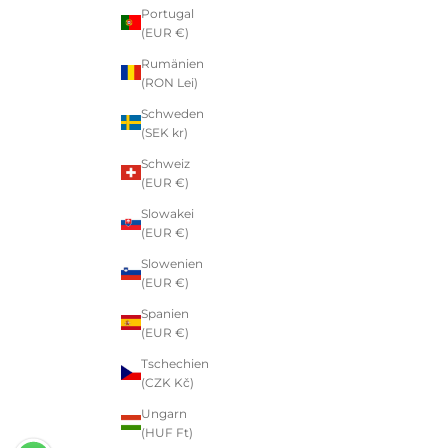
Portugal
(EUR €)
Rumänien
(RON Lei)
Schweden
(SEK kr)
Schweiz
(EUR €)
Slowakei
(EUR €)
Slowenien
(EUR €)
Spanien
(EUR €)
Tschechien
(CZK Kč)
Ungarn
(HUF Ft)