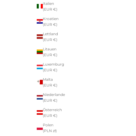
Italien
(EUR €)
Kroatien
(EUR €)
Lettland
(EUR €)
Litauen
(EUR €)
Luxemburg
(EUR €)
Malta
(EUR €)
Niederlande
(EUR €)
Österreich
(EUR €)
Polen
(PLN zł)