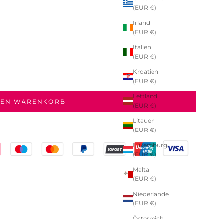
(EUR €)
Irland
(EUR €)
Italien
(EUR €)
Kroatien
(EUR €)
Lettland
DEN WARENKORB
(EUR €)
Litauen
(EUR €)
Luxemburg
(EUR €)
Malta
(EUR €)
Niederlande
(EUR €)
Österreich