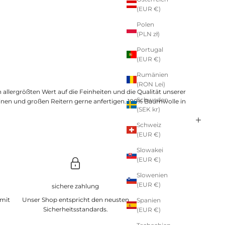
(EUR €)
Polen
(PLN zł)
Portugal
(EUR €)
Rumänien
(RON Lei)
 allergrößten Wert auf die Feinheiten und die Qualität unserer
Schweden
inen und großen Reitern gerne anfertigen. 100% Baumwolle in
(SEK kr)
Schweiz
(EUR €)
Slowakei
(EUR €)
Slowenien
(EUR €)
sichere zahlung
 mit
Unser Shop entspricht den neusten
Spanien
Sicherheitsstandards.
(EUR €)