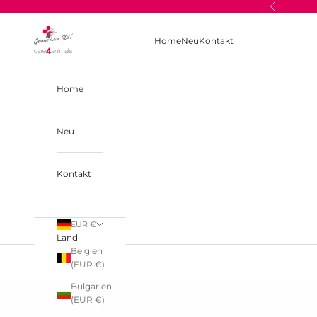
Zum Inhalt springen
Zurück
care4animals
Home
Neu
Kontakt
Home
Neu
Kontakt
EUR €
Land
Belgien
(EUR €)
Bulgarien
(EUR €)