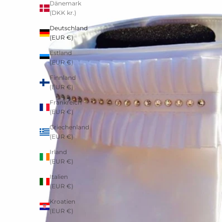
Dänemark
(DKK kr.)
Deutschland
(EUR €)
Estland
(EUR €)
Finnland
(EUR €)
Frankreich
(EUR €)
Griechenland
(EUR €)
Irland
(EUR €)
Italien
(EUR €)
Kroatien
(EUR €)