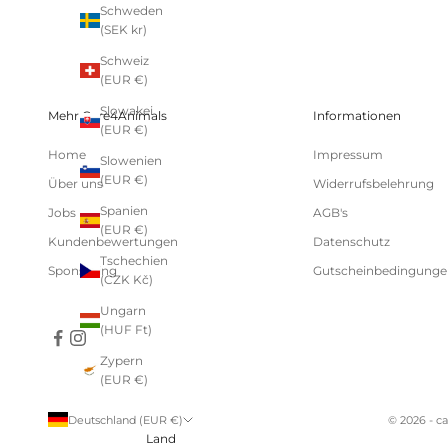
Schweden
(SEK kr)
Schweiz
(EUR €)
Slowakei
Mehr Care4Animals
Informationen
(EUR €)
Home
Impressum
Slowenien
(EUR €)
Über uns
Widerrufsbelehrung
Spanien
Jobs
AGB's
(EUR €)
Kundenbewertungen
Datenschutz
Tschechien
Sponsoring
Gutscheinbedingunge
(CZK Kč)
Ungarn
(HUF Ft)
Zypern
(EUR €)
Deutschland (EUR €)
© 2026 - c
Land