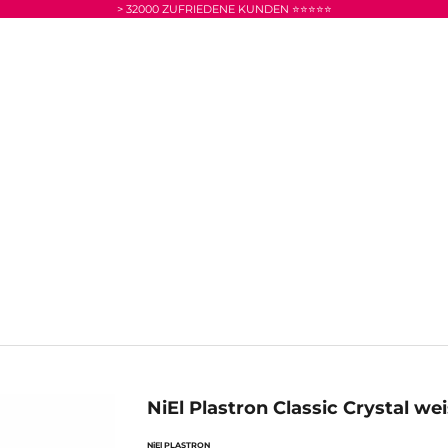
> 32000 ZUFRIEDENE KUNDEN ⭐⭐⭐⭐⭐
NiEl Plastron Classic Crystal we
NiEl PLASTRON