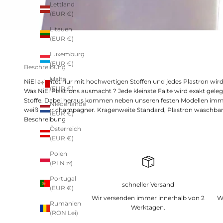
Lettland
(EUR €)
Litauen
(EUR €)
Luxemburg
(EUR €)
Beschreibung
Malta
NiEl arbeitet nur mit hochwertigen Stoffen und jedes Plastron wird 
(EUR €)
Was NiEl Plastrons ausmacht ? Jede kleinste Falte wird exakt geleg
Stoffe. Dabei heraus kommen neben unseren festen Modellen immer
Niederlande
weiß oder champagner. Kragenweite Standard, Plastron waschbar
(EUR €)
Beschreibung
Österreich
(EUR €)
Polen
(PLN zł)
Portugal
schneller Versand
(EUR €)
Wir versenden immer innerhalb von 2
W
Rumänien
Werktagen.
(RON Lei)