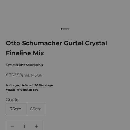
Gehe zu Element 1
Gehe zu Element 2
Gehe zu Element 3
Gehe zu Element 4
Gehe zu Element 5
Otto Schumacher Gürtel Crystal
Fineline Mix
Sattlerei Otto Schumacher
Angebot
€362,50
inkl. MwSt.
Auf Lager, Lieferzeit 2-5 Werktage
+gratis Versand ab 89€
Größe:
75cm
85cm
Anzahl verringern
Anzahl verringern