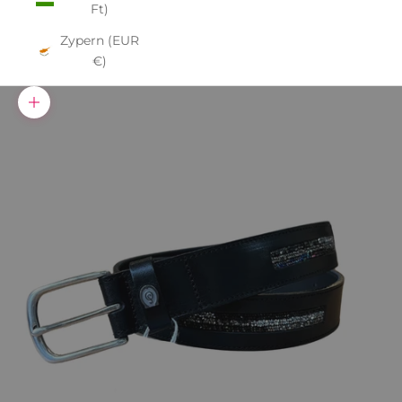
Ft)
Zypern (EUR
€)
Bild vergrößern