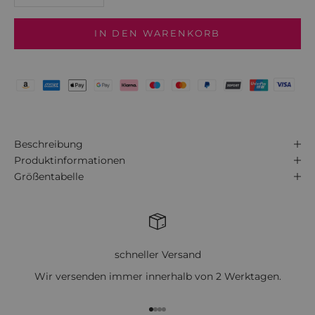
IN DEN WARENKORB
Beschreibung
Produktinformationen
Größentabelle
schneller Versand
Wir versenden immer innerhalb von 2 Werktagen.
Gehe zu Element 1
Gehe zu Element 2
Gehe zu Element 3
Gehe zu Element 4