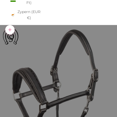
Ft)
Zypern (EUR
€)
Bild vergrößern