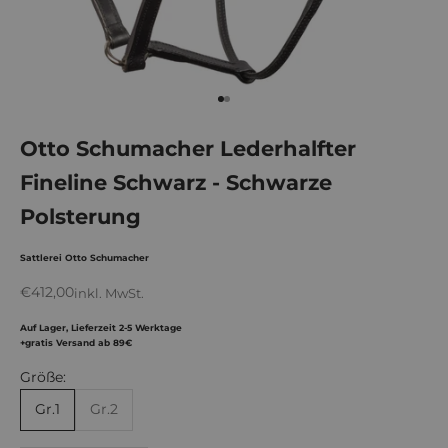
Gehe zu Element 1
Gehe zu Element 2
Otto Schumacher Lederhalfter
Fineline Schwarz - Schwarze
Polsterung
Sattlerei Otto Schumacher
Angebot
€412,00
inkl. MwSt.
Auf Lager, Lieferzeit 2-5 Werktage
+gratis Versand ab 89€
Größe:
Gr.1
Gr.2