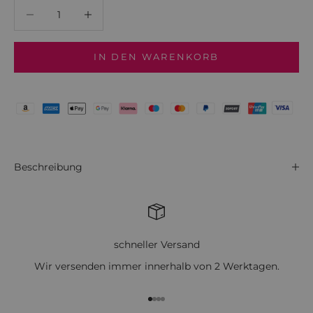
Anzahl verringern
Anzahl verringern
IN DEN WARENKORB
Beschreibung
schneller Versand
Wir versenden immer innerhalb von 2 Werktagen.
Gehe zu Element 1
Gehe zu Element 2
Gehe zu Element 3
Gehe zu Element 4