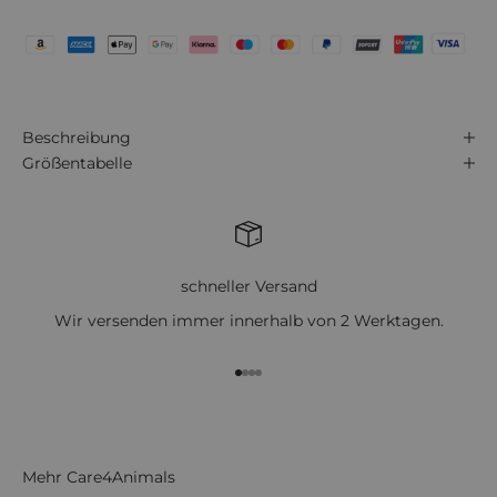
Beschreibung
Größentabelle
schneller Versand
Wir versenden immer innerhalb von 2 Werktagen.
Gehe zu Element 1
Gehe zu Element 2
Gehe zu Element 3
Gehe zu Element 4
Mehr Care4Animals