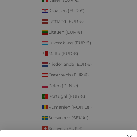
Kroatien (EUR €)
Lettland (EUR €)
Litauen (EUR €)
Luxemburg (EUR €)
Malta (EUR €)
Niederlande (EUR €)
Österreich (EUR €)
Polen (PLN zł)
Portugal (EUR €)
Rumänien (RON Lei)
Schweden (SEK kr)
Schweiz (EUR €)