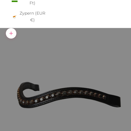
Ft)
Zypern (EUR
€)
Bild vergrößern