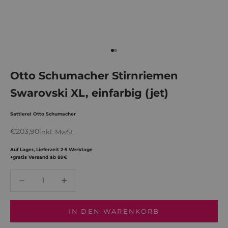
Gehe zu Element 1
Gehe zu Element 2
Otto Schumacher Stirnriemen
Swarovski XL, einfarbig (jet)
Sattlerei Otto Schumacher
Angebot
€203,90
inkl. MwSt.
Auf Lager, Lieferzeit 2-5 Werktage
+gratis Versand ab 89€
Anzahl verringern
Anzahl verringern
IN DEN WARENKORB