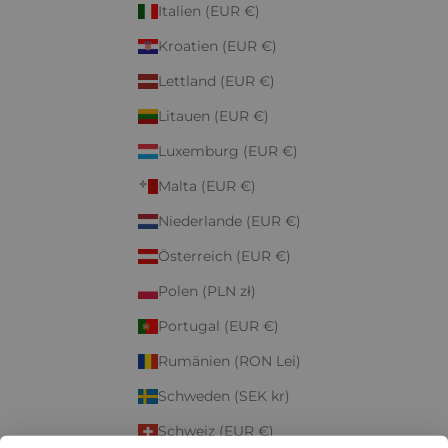
Italien (EUR €)
Kroatien (EUR €)
Lettland (EUR €)
Litauen (EUR €)
Luxemburg (EUR €)
Malta (EUR €)
Niederlande (EUR €)
Österreich (EUR €)
Polen (PLN zł)
Portugal (EUR €)
Rumänien (RON Lei)
Schweden (SEK kr)
Schweiz (EUR €)