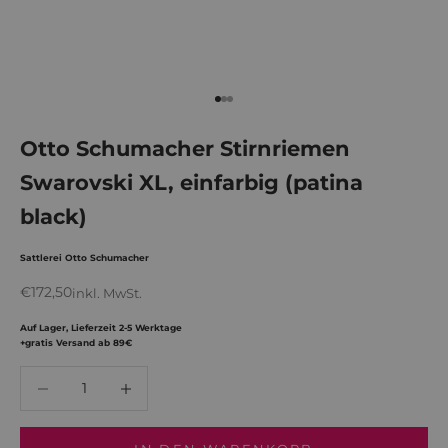
Gehe zu Element 1
Gehe zu Element 2
Gehe zu Element 3
Otto Schumacher Stirnriemen
Swarovski XL, einfarbig (patina
black)
Sattlerei Otto Schumacher
Angebot
€172,50
inkl. MwSt.
Auf Lager, Lieferzeit 2-5 Werktage
+gratis Versand ab 89€
Anzahl verringern
Anzahl verringern