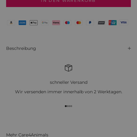
IN DEN WARENKORB
Beschreibung
schneller Versand
Wir versenden immer innerhalb von 2 Werktagen.
Gehe zu Element 1
Gehe zu Element 2
Gehe zu Element 3
Gehe zu Element 4
Mehr Care4Animals