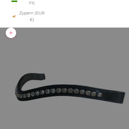
Ft)
Zypern (EUR
€)
Bild vergrößern