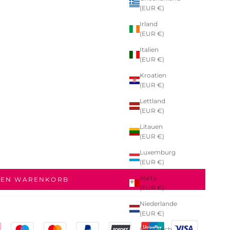
(EUR €)
Irland
(EUR €)
Italien
(EUR €)
Kroatien
(EUR €)
Lettland
(EUR €)
Litauen
(EUR €)
Luxemburg
(EUR €)
Malta
DEN WARENKORB
(EUR €)
Niederlande
(EUR €)
Österreich