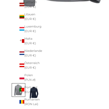
Lettland
(EUR €)
Litauen
(EUR €)
Luxemburg
(EUR €)
Malta
(EUR €)
Niederlande
(EUR €)
Österreich
(EUR €)
Polen
(PLN zł)
Portugal
(EUR €)
Rumänien
(RON Lei)