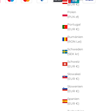
(EUR €)
Polen
(PLN zł)
Portugal
(EUR €)
Rumänien
(RON Lei)
Schweden
(SEK kr)
Schweiz
(EUR €)
Slowakei
(EUR €)
Slowenien
(EUR €)
Spanien
(EUR €)