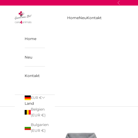
Zum Inhalt springen
Zurück
care4animals
Home
Neu
Kontakt
Home
Neu
Kontakt
EUR €
Land
Belgien
(EUR €)
Bulgarien
(EUR €)