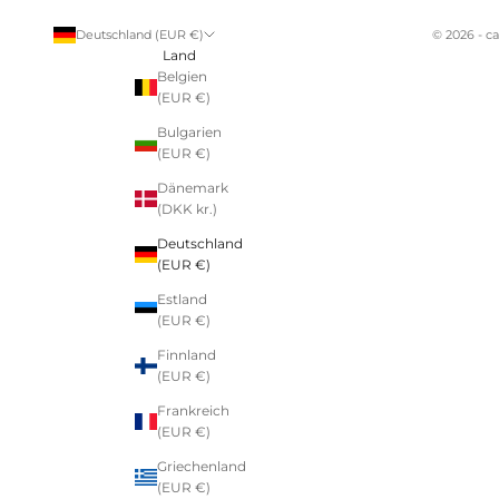
Deutschland (EUR €)
© 2026 - c
Land
Belgien
(EUR €)
Bulgarien
(EUR €)
Dänemark
(DKK kr.)
Deutschland
(EUR €)
Estland
(EUR €)
Finnland
(EUR €)
Frankreich
(EUR €)
Griechenland
(EUR €)