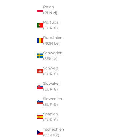
Polen
(PLN zł)
Portugal
(EUR €)
Rumänien
(RON Lei)
Schweden
(SEK kr)
Schweiz
(EUR €)
Slowakei
(EUR €)
Slowenien
(EUR €)
Spanien
(EUR €)
Tschechien
(CZK Kč)