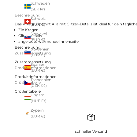
Schweden
(SEK kr)
Beschreibung
Schweiz
Das Pikeur Zip Shirt Alia mit Glitzer-Details ist ideal für dein täglic
(EUR €)
Zip Kragen
Slowakei
Glitzerdetails
(EUR €)
angeraute wärmende Innenseite
Beschreibung
Slowenien
Zusammensetzung
(EUR €)
Zusammensetzung
Spanien
Produktinformationen
(EUR €)
Produktinformationen
Tschechien
Größentabelle
(CZK Kč)
Größentabelle
Ungarn
(HUF Ft)
Zypern
(EUR €)
schneller Versand