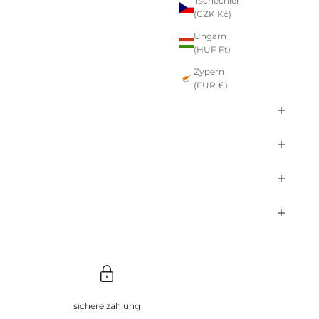
Tschechien
(CZK Kč)
Ungarn
(HUF Ft)
Zypern
(EUR €)
sichere zahlung