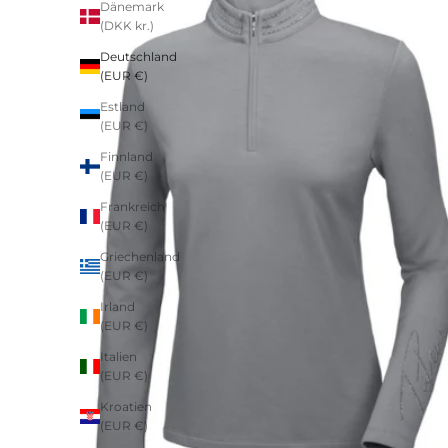
Dänemark
(DKK kr.)
Deutschland
(EUR €)
Estland
(EUR €)
Finnland
(EUR €)
Frankreich
(EUR €)
Griechenland
(EUR €)
Irland
(EUR €)
Italien
(EUR €)
Kroatien
(EUR €)