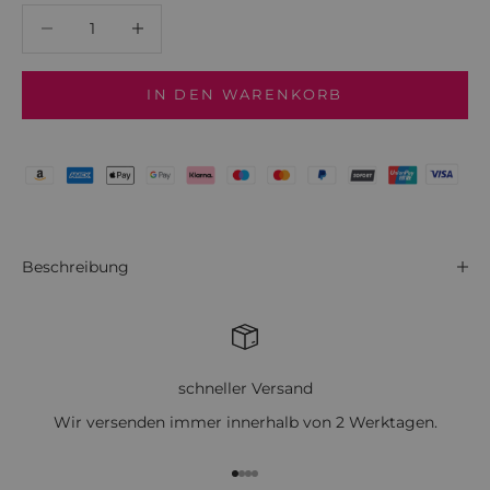
Anzahl verringern
Anzahl verringern
IN DEN WARENKORB
Beschreibung
schneller Versand
Wir versenden immer innerhalb von 2 Werktagen.
Gehe zu Element 1
Gehe zu Element 2
Gehe zu Element 3
Gehe zu Element 4