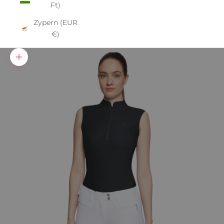
Ft)
Zypern (EUR
€)
Bild vergrößern