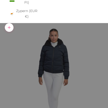
Ft)
Zypern (EUR
€)
Bild vergrößern