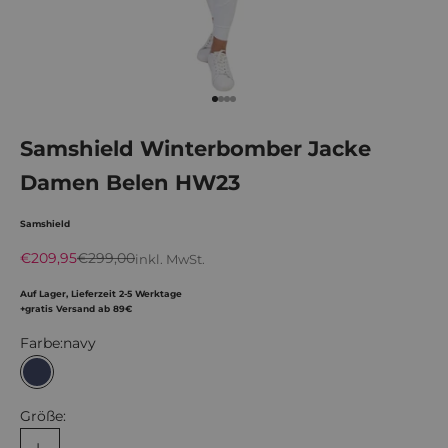
Gehe zu Element 1
Gehe zu Element 2
Gehe zu Element 3
Gehe zu Element 4
Samshield Winterbomber Jacke
Damen Belen HW23
Samshield
Angebot
Regulärer Preis
€209,95
€299,00
inkl. MwSt.
Auf Lager, Lieferzeit 2-5 Werktage
+gratis Versand ab 89€
Farbe:
navy
navy
Größe: