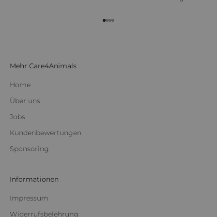
Gehe zu Element 1
Gehe zu Element 2
Gehe zu Element 3
Gehe zu Element 4
Mehr Care4Animals
Home
Über uns
Jobs
Kundenbewertungen
Sponsoring
Informationen
Impressum
Widerrufsbelehrung