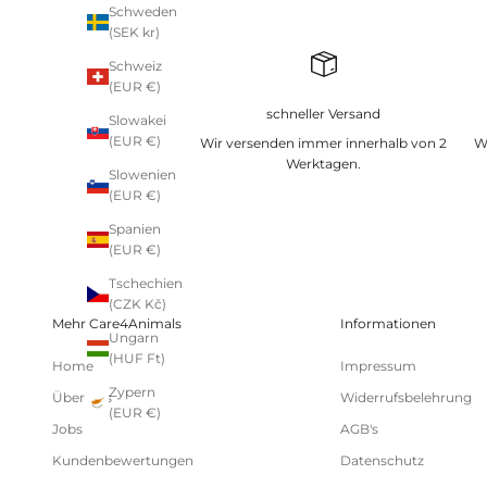
Schweden
(SEK kr)
Schweiz
(EUR €)
schneller Versand
Slowakei
(EUR €)
Wir versenden immer innerhalb von 2
W
Werktagen.
Slowenien
(EUR €)
Spanien
(EUR €)
Tschechien
(CZK Kč)
Mehr Care4Animals
Informationen
Ungarn
(HUF Ft)
Home
Impressum
Zypern
Über uns
Widerrufsbelehrung
(EUR €)
Jobs
AGB's
Kundenbewertungen
Datenschutz