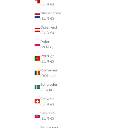
(EUR €)
Niederlande
(EUR €)
Österreich
(EUR €)
Polen
(PLN zł)
Portugal
(EUR €)
Rumänien
(RON Lei)
Schweden
(SEK kr)
Schweiz
(EUR €)
Slowakei
(EUR €)
Slowenien