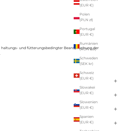
(EUR €)
Polen
(PLN zł)
Portugal
(EUR €)
Rumänien
ei haltungs- und fütterungsbedingter Beanspruchung der
(RON Lei)
.
Schweden
(SEK kr)
Schweiz
(EUR €)
Slowakei
(EUR €)
Slowenien
(EUR €)
Spanien
(EUR €)