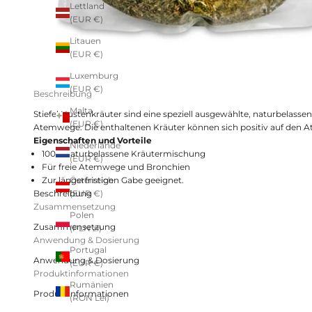
Lettland
(EUR €)
Litauen
(EUR €)
Luxemburg
(EUR €)
Beschreibung
Malta
Stiefel Hustenkräuter sind eine speziell ausgewählte, naturbel
(EUR €)
Atemwege. Die enthaltenen Kräuter können sich positiv auf den A
Eigenschaften und Vorteile
Niederlande
100% naturbelassene Kräutermischung
(EUR €)
Für freie Atemwege und Bronchien
Zur längerfristigen Gabe geeignet.
Österreich
Beschreibung
(EUR €)
Zusammensetzung
Polen
Zusammensetzung
(PLN zł)
Anwendung & Dosierung
Portugal
Anwendung & Dosierung
(EUR €)
Produktinformationen
Rumänien
Produktinformationen
(RON Lei)