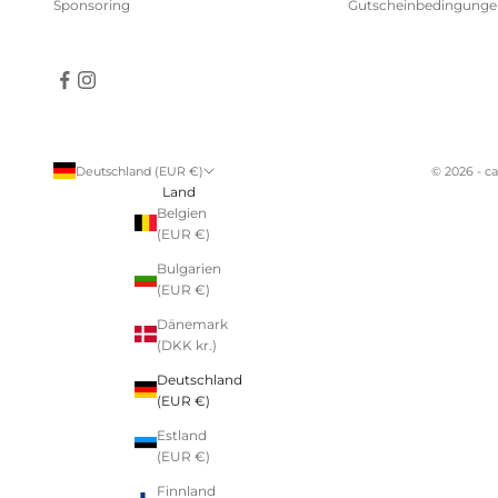
Sponsoring
Gutscheinbedingunge
Deutschland (EUR €)
© 2026 - c
Land
Belgien
(EUR €)
Bulgarien
(EUR €)
Dänemark
(DKK kr.)
Deutschland
(EUR €)
Estland
(EUR €)
Finnland