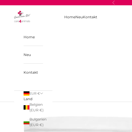
Zum Inhalt springen
Zurück
care4animals
Home
Neu
Kontakt
Home
Neu
Kontakt
EUR €
Land
Belgien
(EUR €)
Bulgarien
(EUR €)