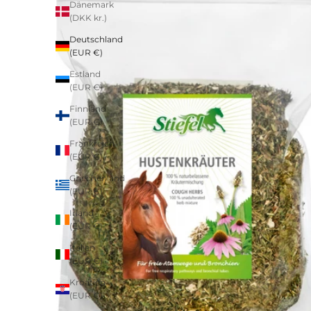
Dänemark
(DKK kr.)
Deutschland
(EUR €)
Estland
(EUR €)
Finnland
(EUR €)
Frankreich
(EUR €)
Griechenland
(EUR €)
Irland
(EUR €)
Italien
(EUR €)
Kroatien
(EUR €)