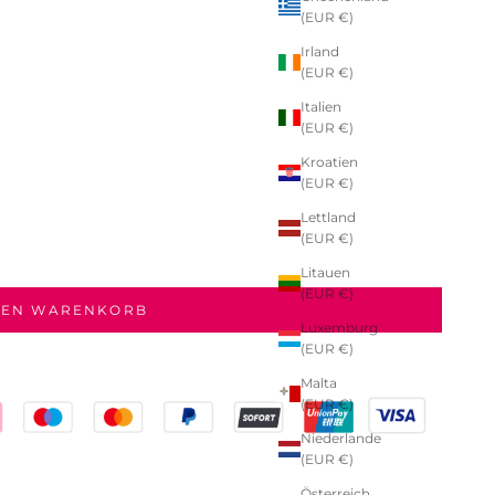
(EUR €)
Irland
(EUR €)
Italien
(EUR €)
Kroatien
(EUR €)
Lettland
(EUR €)
Litauen
(EUR €)
DEN WARENKORB
Luxemburg
(EUR €)
Malta
(EUR €)
Niederlande
(EUR €)
Österreich