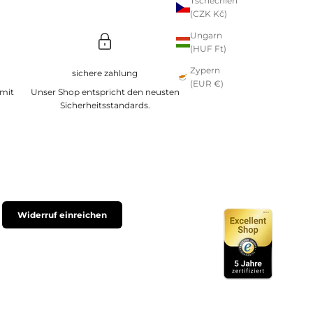
Tschechien
(CZK Kč)
Ungarn
(HUF Ft)
Zypern
sichere zahlung
(EUR €)
 mit
Unser Shop entspricht den neusten
Sicherheitsstandards.
Widerruf einreichen