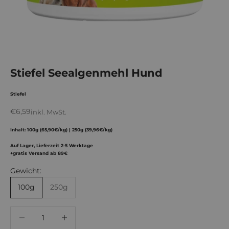
Stiefel Seealgenmehl Hund
Stiefel
Angebot
€6,59
inkl. MwSt.
Inhalt: 100g (65,90€/kg) | 250g (39,96€/kg)
Auf Lager, Lieferzeit 2-5 Werktage
+gratis Versand ab 89€
Gewicht:
100g
250g
Anzahl verringern
Anzahl verringern