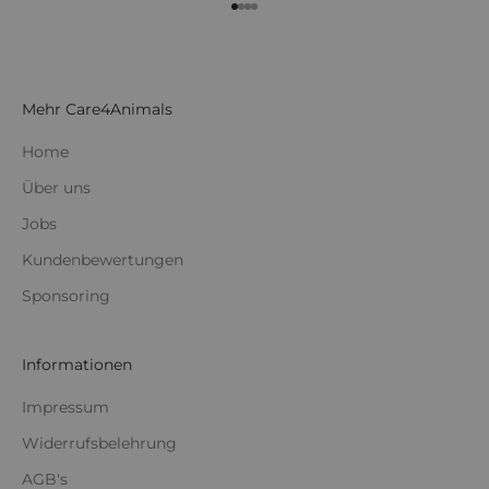
Gehe zu Element 1
Gehe zu Element 2
Gehe zu Element 3
Gehe zu Element 4
Mehr Care4Animals
Home
Über uns
Jobs
Kundenbewertungen
Sponsoring
Informationen
Impressum
Widerrufsbelehrung
AGB's