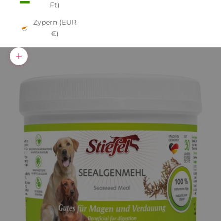
Ft)
Zypern (EUR
€)
Bild vergrößern