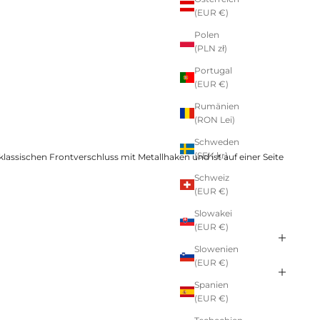
(EUR €)
Polen
(PLN zł)
Portugal
(EUR €)
Rumänien
(RON Lei)
Schweden
(SEK kr)
lassischen Frontverschluss mit Metallhaken und ist auf einer Seite
Schweiz
(EUR €)
Slowakei
(EUR €)
Slowenien
(EUR €)
Spanien
(EUR €)