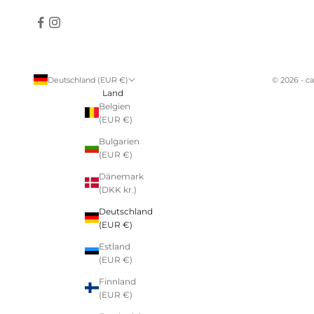
Deutschland (EUR €)
© 2026 - c
Land
Belgien
(EUR €)
Bulgarien
(EUR €)
Dänemark
(DKK kr.)
Deutschland
(EUR €)
Estland
(EUR €)
Finnland
(EUR €)