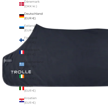
Dänemark
(DKK kr.)
Deutschland
(EUR €)
Estland
(EUR €)
Finnland
(EUR €)
Frankreich
(EUR €)
Griechenland
(EUR €)
Irland
(EUR €)
Italien
(EUR €)
Kroatien
(EUR €)