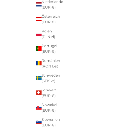
Niederlande
(EUR €)
Österreich
(EUR €)
Polen
(PLN zł)
Portugal
(EUR €)
Rumänien
(RON Lei)
Schweden
(SEK kr)
Schweiz
(EUR €)
Slowakei
(EUR €)
Slowenien
(EUR €)