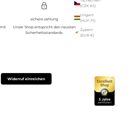
Tschechien
(CZK Kč)
Ungarn
sichere zahlung
(HUF Ft)
 mit
Unser Shop entspricht den neusten
Zypern
Sicherheitsstandards.
(EUR €)
Widerruf einreichen