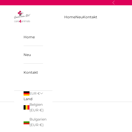
Zum Inhalt springen
Zurück
care4animals
Home
Neu
Kontakt
Home
Neu
Kontakt
EUR €
Land
Belgien
(EUR €)
Bulgarien
(EUR €)