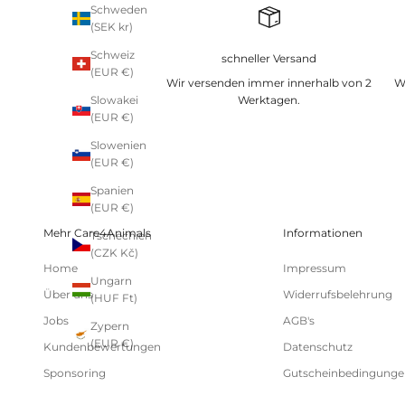
Schweden
(SEK kr)
Schweiz
schneller Versand
(EUR €)
Wir versenden immer innerhalb von 2
W
Werktagen.
Slowakei
(EUR €)
Slowenien
(EUR €)
Spanien
(EUR €)
Mehr Care4Animals
Informationen
Tschechien
(CZK Kč)
Home
Impressum
Ungarn
Über uns
Widerrufsbelehrung
(HUF Ft)
Jobs
AGB's
Zypern
(EUR €)
Kundenbewertungen
Datenschutz
Sponsoring
Gutscheinbedingunge