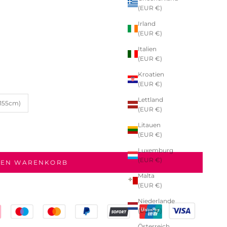
(EUR €)
Irland
(EUR €)
Italien
(EUR €)
Kroatien
(EUR €)
Lettland
(155cm)
(EUR €)
Litauen
(EUR €)
Luxemburg
(EUR €)
DEN WARENKORB
Malta
(EUR €)
Niederlande
(EUR €)
Österreich